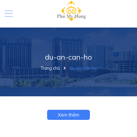
du-an-can-ho
Trang chủ
du-an-can-ho
Xem thêm