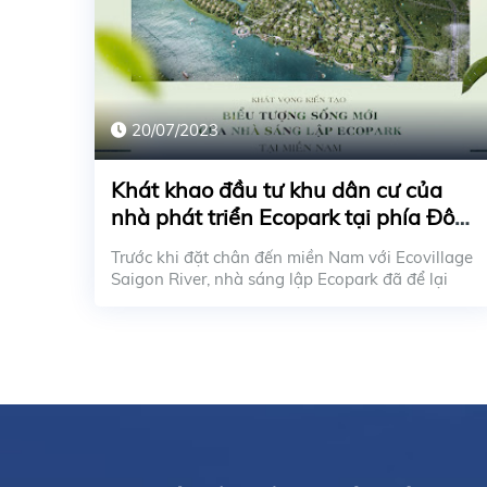
20/07/2023
Khát khao đầu tư khu dân cư của
nhà phát triển Ecopark tại phía Đông
Thành phố
Trước khi đặt chân đến miền Nam với Ecovillage
Saigon River, nhà sáng lập Ecopark đã để lại
phổ quá...