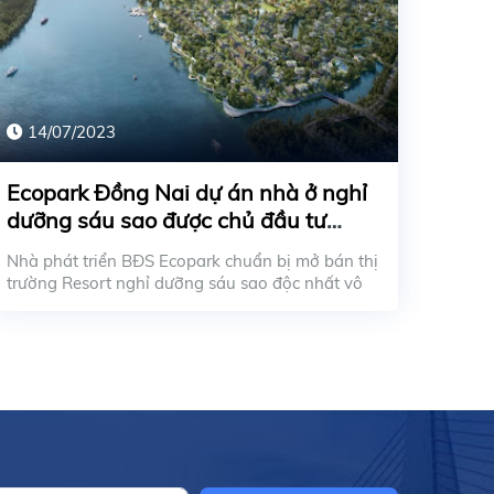
14/07/2023
Ecopark Đồng Nai dự án nhà ở nghỉ
dưỡng sáu sao được chủ đầu tư
Ecopark ra mắt ở miền Nam
Nhà phát triển BĐS Ecopark chuẩn bị mở bán thị
trường Resort nghỉ dưỡng sáu sao độc nhất vô
nhị của...