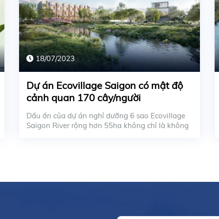
18/07/2023
Dự án Ecovillage Saigon có mật độ
cảnh quan 170 cây/người
Dấu ấn của dự án nghỉ dưỡng 6 sao Ecovillage
Saigon River rộng hơn 55ha không chỉ là không
gian kiế...