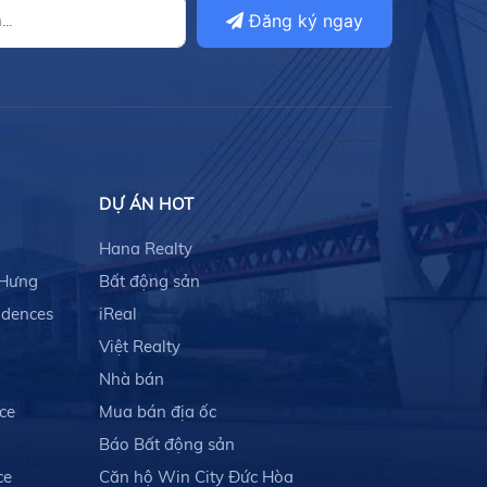
Đăng ký ngay
DỰ ÁN HOT
Hana Realty
 Hưng
Bất động sản
idences
iReal
Việt Realty
Nhà bán
ce
Mua bán địa ốc
Báo Bất động sản
ce
Căn hộ Win City Đức Hòa