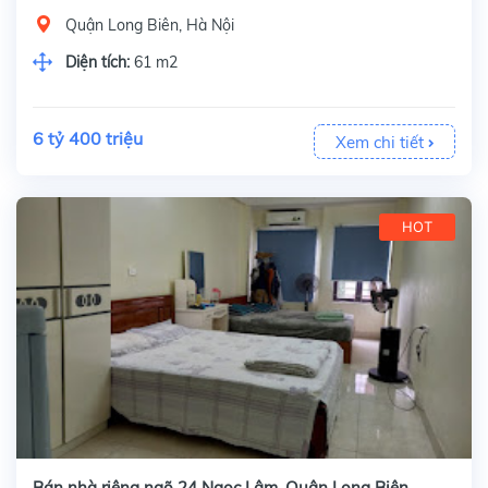
Quận Long Biên, Hà Nội
Diện tích:
61 m2
6 tỷ 400 triệu
Xem chi tiết
HOT
Bán nhà riêng ngõ 24 Ngọc Lâm, Quận Long Biên,