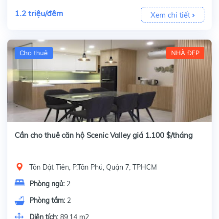
1.2 triệu/đêm
Xem chi tiết
Cho thuê
NHÀ ĐẸP
Cần cho thuê căn hộ Scenic Valley giá 1.100 $/tháng
Tôn Dật Tiên, P.Tân Phú, Quận 7, TPHCM
Phòng ngủ:
2
Phòng tắm:
2
Diện tích:
89.14 m2