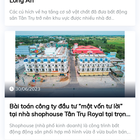
Long An
Các cú hích về hạ tầng cơ sở vật chất đã đưa bất động
sản Tân Trụ trở nên khu vực được nhiều nhà đơ...
30/06/2023
Bài toán công ty đầu tư “một vốn tư lời”
tại nhà shophouse Tân Trụ Royal tại trọng
điểm thị trấn vệ tinh
Shophouse (nhà phố kinh doanh) là công trình bất
động động sản phối hợp mô hình vừa ở vừa buôn bán,...