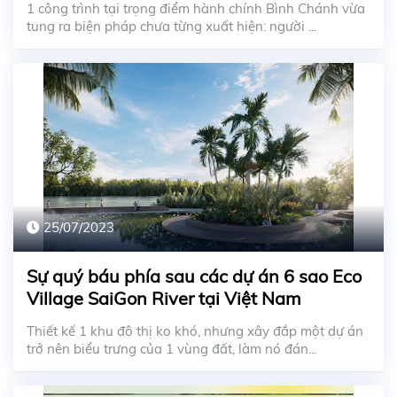
1 công trình tại trọng điểm hành chính Bình Chánh vừa
tung ra biện pháp chưa từng xuất hiện: người ...
25/07/2023
Sự quý báu phía sau các dự án 6 sao Eco
Village SaiGon River tại Việt Nam
Thiết kế 1 khu đô thị ko khó, nhưng xây đắp một dự án
trở nên biểu trưng của 1 vùng đất, làm nó đán...