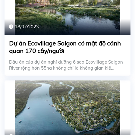
18/07/2023
Dự án Ecovillage Saigon có mật độ cảnh
quan 170 cây/người
Dấu ấn của dự án nghỉ dưỡng 6 sao Ecovillage Saigon
River rộng hơn 55ha không chỉ là không gian kiế...