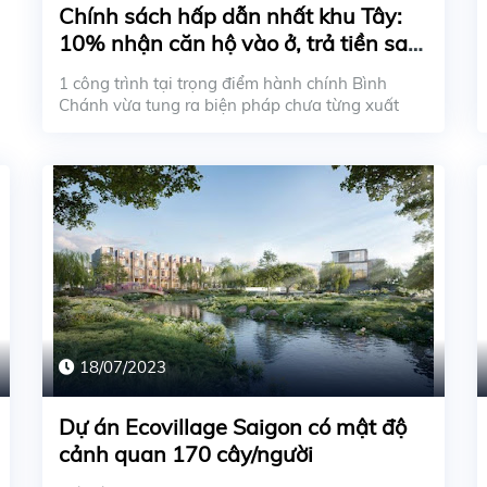
Chính sách hấp dẫn nhất khu Tây:
10% nhận căn hộ vào ở, trả tiền sau
24 tháng
1 công trình tại trọng điểm hành chính Bình
Chánh vừa tung ra biện pháp chưa từng xuất
hiện: người ...
18/07/2023
Dự án Ecovillage Saigon có mật độ
cảnh quan 170 cây/người