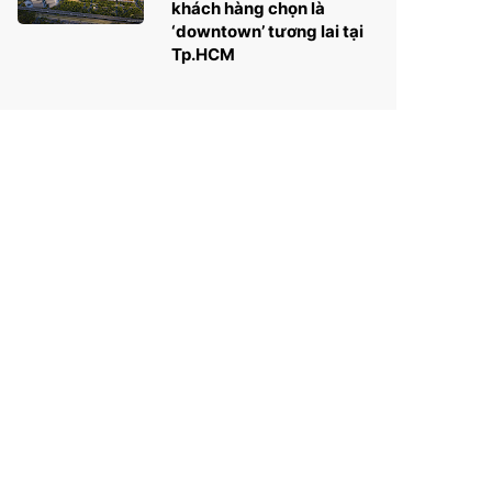
khách hàng chọn là
‘downtown’ tương lai tại
Tp.HCM