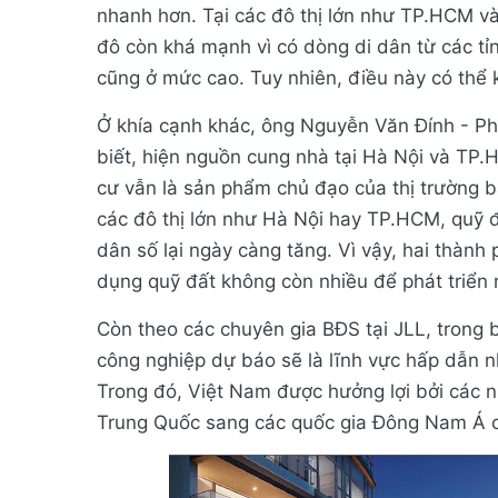
nhanh hơn. Tại các đô thị lớn như TP.HCM và
đô còn khá mạnh vì có dòng di dân từ các tỉ
cũng ở mức cao. Tuy nhiên, điều này có thể 
Ở khía cạnh khác, ông Nguyễn Văn Đính - Phó
biết, hiện nguồn cung nhà tại Hà Nội và TP
cư vẫn là sản phẩm chủ đạo của thị trường b
các đô thị lớn như Hà Nội hay TP.HCM, quỹ đ
dân số lại ngày càng tăng. Vì vậy, hai thành 
dụng quỹ đất không còn nhiều để phát triển 
Còn theo các chuyên gia BĐS tại JLL, trong
công nghiệp dự báo sẽ là lĩnh vực hấp dẫn 
Trong đó, Việt Nam được hưởng lợi bởi các n
Trung Quốc sang các quốc gia Đông Nam Á có