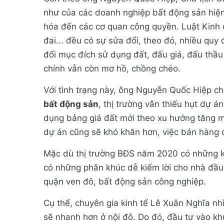
như của các doanh nghiệp bất động sản hiện
hóa đến các cơ quan công quyền. Luật Kinh 
đai... đều có sự sửa đổi, theo đó, nhiều quy
đổi mục đích sử dụng đất, đấu giá, đấu thầu 
chính vẫn còn mơ hồ, chồng chéo.
Với tình trạng này, ông Nguyễn Quốc Hiệp c
bất động sản
, thị trường vẫn thiếu hụt dự á
dụng bảng giá đất mới theo xu hướng tăng mạ
dự án cũng sẽ khó khăn hơn, việc bán hàng 
Mặc dù thị trường BĐS năm 2020 có những k
có những phân khúc dễ kiếm lời cho nhà đầu t
quận ven đô, bất động sản công nghiệp.
Cụ thể, chuyên gia kinh tế Lê Xuân Nghĩa nh
sẽ nhanh hơn ở nội đô. Do đó, đầu tư vào khu