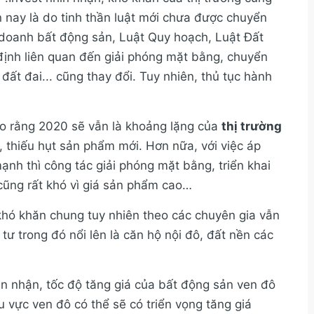
 nay là do tinh thần luật mới chưa được chuyển
doanh bất động sản, Luật Quy hoạch, Luật Đất
 định liên quan đến giải phóng mặt bằng, chuyển
đất đai... cũng thay đổi. Tuy nhiên, thủ tục hành
ho rằng 2020 sẽ vẫn là khoảng lặng của
thị trường
n, thiếu hụt sản phẩm mới. Hơn nữa, với việc áp
nh thì công tác giải phóng mặt bằng, triển khai
cũng rất khó vì giá sản phẩm cao…
hó khăn chung tuy nhiên theo các chuyên gia vẫn
ư trong đó nổi lên là căn hộ nội đô, đất nền các
ìn nhận, tốc độ tăng giá của bất động sản ven đô
 vực ven đô có thể sẽ có triển vọng tăng giá