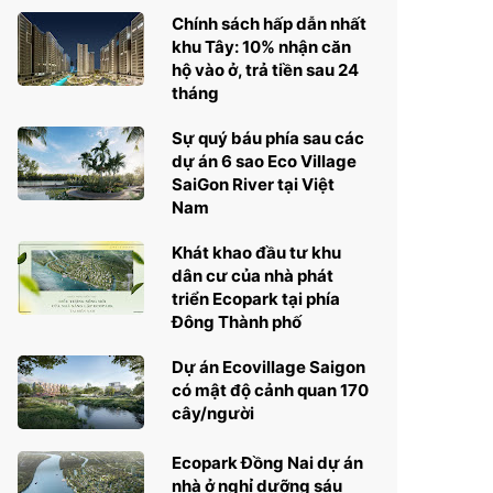
Chính sách hấp dẫn nhất
khu Tây: 10% nhận căn
hộ vào ở, trả tiền sau 24
tháng
Sự quý báu phía sau các
dự án 6 sao Eco Village
SaiGon River tại Việt
Nam
Khát khao đầu tư khu
dân cư của nhà phát
triển Ecopark tại phía
Đông Thành phố
Dự án Ecovillage Saigon
có mật độ cảnh quan 170
cây/người
Ecopark Đồng Nai dự án
nhà ở nghỉ dưỡng sáu