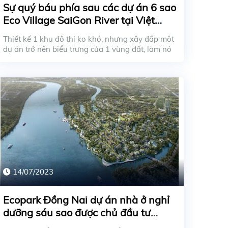
Sự quý báu phía sau các dự án 6 sao
Eco Village SaiGon River tại Việt
Nam
Thiết kế 1 khu đô thị ko khó, nhưng xây đắp một
dự án trở nên biểu trưng của 1 vùng đất, làm nó
đán...
14/07/2023
Ecopark Đồng Nai dự án nhà ở nghỉ
dưỡng sáu sao được chủ đầu tư
Ecopark ra mắt ở miền Nam