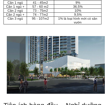
Căn 1 ngủ
41 - 45m2
9%
Căn 1 ngủ +
57 - 60 m2
36,5%
Căn 2 ngủ
73 - 75m2
10%
Căn 2 ngủ +
74 - 77m2
9,5%
Căn 3 ngủ
95 - 107m2
1% là loại hình mới có sân
vườn