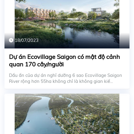
18/07/2023
Dự án Ecovillage Saigon có mật độ cảnh
quan 170 cây/người
Dấu ấn của dự án nghỉ dưỡng 6 sao Ecovillage Saigon
River rộng hơn 55ha không chỉ là không gian kiế...