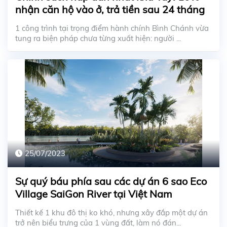
nhận căn hộ vào ở, trả tiền sau 24 tháng
1 công trình tại trọng điểm hành chính Bình Chánh vừa
tung ra biện pháp chưa từng xuất hiện: người ...
25/07/2023
Sự quý báu phía sau các dự án 6 sao Eco
Village SaiGon River tại Việt Nam
Thiết kế 1 khu đô thị ko khó, nhưng xây đắp một dự án
trở nên biểu trưng của 1 vùng đất, làm nó đán...