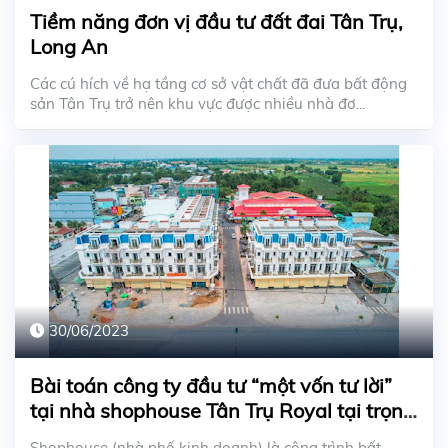
Tiềm năng đơn vị đầu tư đất đai Tân Trụ,
Long An
Các cú hích về hạ tầng cơ sở vật chất đã đưa bất động
sản Tân Trụ trở nên khu vực được nhiều nhà đơ...
30/06/2023
Bài toán công ty đầu tư “một vốn tư lời”
tại nhà shophouse Tân Trụ Royal tại trọng
điểm thị trấn vệ tinh
Shophouse (nhà phố kinh doanh) là công trình bất